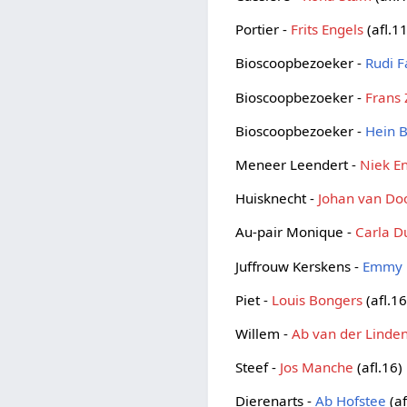
Portier -
Frits Engels
(afl.11
Bioscoopbezoeker -
Rudi 
Bioscoopbezoeker -
Frans 
Bioscoopbezoeker -
Hein 
Meneer Leendert -
Niek E
Huisknecht -
Johan van Do
Au-pair Monique -
Carla D
Juffrouw Kerskens -
Emmy 
Piet -
Louis Bongers
(afl.16
Willem -
Ab van der Linde
Steef -
Jos Manche
(afl.16)
Dierenarts -
Ab Hofstee
(af