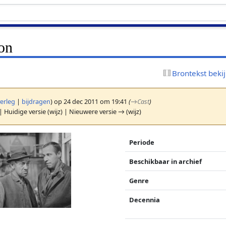
oon
Brontekst beki
erleg
|
bijdragen
)
op 24 dec 2011 om 19:41
(
→
Cast
)
| Huidige versie (wijz) | Nieuwere versie → (wijz)
Periode
Beschikbaar in archief
Genre
Decennia