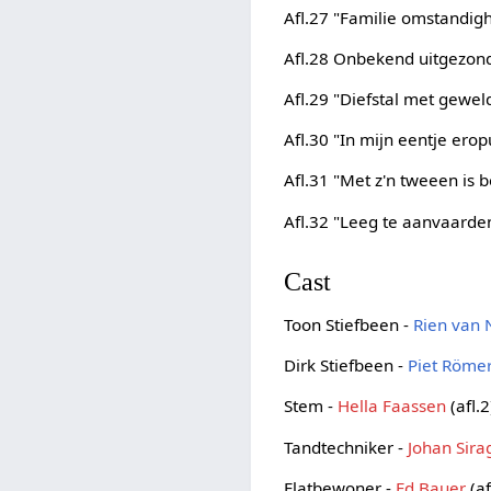
Afl.27 "Familie omstandi
Afl.28 Onbekend uitgezon
Afl.29 "Diefstal met gewe
Afl.30 "In mijn eentje ero
Afl.31 "Met z'n tweeen is
Afl.32 "Leeg te aanvaarde
Cast
Toon Stiefbeen -
Rien van
Dirk Stiefbeen -
Piet Röme
Stem -
Hella Faassen
(afl.2
Tandtechniker -
Johan Sira
Flatbewoner -
Ed Bauer
(af