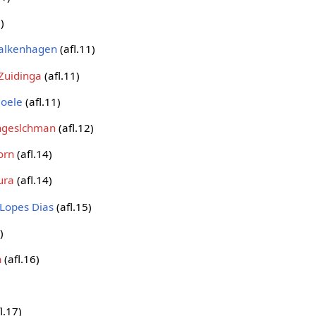
)
Falkenhagen
(afl.11)
Zuidinga
(afl.11)
Boele
(afl.11)
ngeslchman
(afl.12)
orn
(afl.14)
ura
(afl.14)
Lopes Dias
(afl.15)
)
n
(afl.16)
l.17)