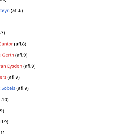
teyn
(afl.6)
.7)
 Cantor
(afl.8)
 Gerth
(afl.9)
van Eysden
(afl.9)
ers
(afl.9)
 Sobels
(afl.9)
l.10)
.9)
fl.9)
11)