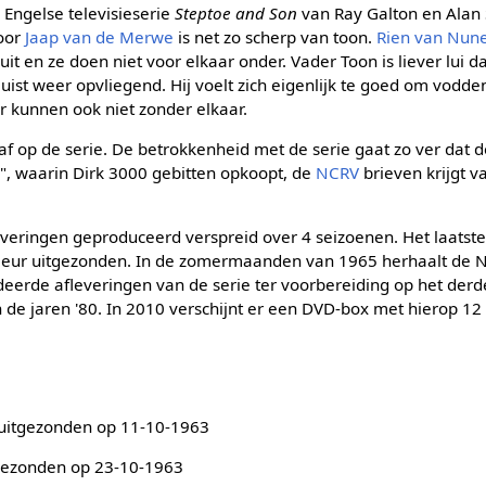
Engelse televisieserie
Steptoe and Son
van Ray Galton en Alan
oor
Jaap van de Merwe
is net zo scherp van toon.
Rien van Nun
uit en ze doen niet voor elkaar onder. Vader Toon is liever lui da
juist weer opvliegend. Hij voelt zich eigenlijk te goed om vodden
 kunnen ook niet zonder elkaar.
f op de serie. De betrokkenheid met de serie gaat zo ver dat d
, waarin Dirk 3000 gebitten opkoopt, de
NCRV
brieven krijgt 
everingen geproduceerd verspreid over 4 seizoenen. Het laatste 
kleur uitgezonden. In de zomermaanden van 1965 herhaalt de 
erde afleveringen van de serie ter voorbereiding op het derde
de jaren '80. In 2010 verschijnt er een DVD-box met hierop 12 
 uitgezonden op 11-10-1963
gezonden op 23-10-1963