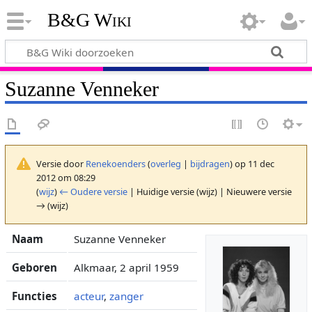
B&G Wiki
Suzanne Venneker
Versie door
Renekoenders
(
overleg
|
bijdragen
)
op 11 dec
2012 om 08:29
(
wijz
)
← Oudere versie
| Huidige versie (wijz) | Nieuwere versie
→ (wijz)
Naam
Suzanne Venneker
Geboren
Alkmaar, 2 april 1959
Functies
acteur
,
zanger