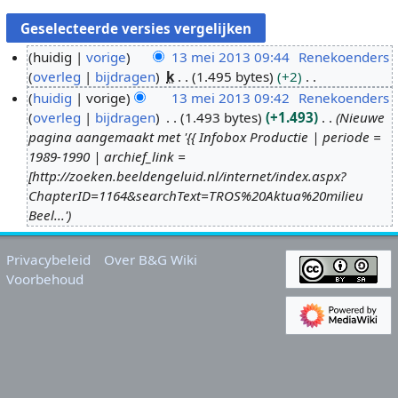
huidig
vorige
13 mei 2013 09:44
Renekoenders
overleg
bijdragen
k
1.495 bytes
+2
1
G
huidig
vorige
13 mei 2013 09:42
Renekoenders
3
e
overleg
bijdragen
1.493 bytes
+1.493
Nieuwe
m
e
pagina aangemaakt met '{{ Infobox Productie | periode =
e
n
1989-1990 | archief_link =
i
b
[http://zoeken.beeldengeluid.nl/internet/index.aspx?
2
e
ChapterID=1164&searchText=TROS%20Aktua%20milieu
0
w
Beel...'
1
e
3
r
Privacybeleid
Over B&G Wiki
k
Voorbehoud
i
n
g
s
s
a