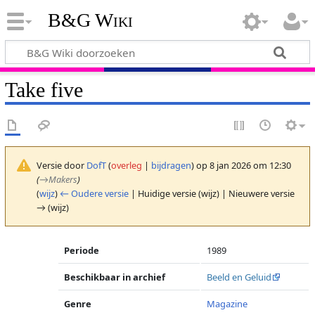
B&G Wiki
Take five
Versie door
DofT
(
overleg
|
bijdragen
)
op 8 jan 2026 om 12:30
(
→
Makers
)
(
wijz
)
← Oudere versie
| Huidige versie (wijz) | Nieuwere versie
→ (wijz)
Periode
1989
Beschikbaar in archief
Beeld en Geluid
Genre
Magazine