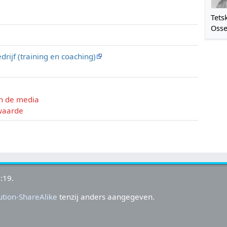
Tets
Oss
edrijf (training en coaching)
n de media
waarde
:19.
tion-ShareAlike
tenzij anders aangegeven.