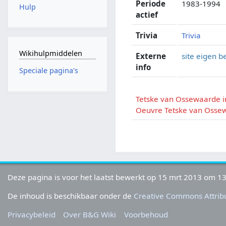
Periode
1983-1994
Hulp
actief
Trivia
Trivia
Wikihulpmiddelen
Externe
site eigen b
info
Speciale pagina's
Tetske van Ossewaarde i
Oeuvre Tetske van Osse
Deze pagina is voor het laatst bewerkt op 15 mrt 2013 om 13
De inhoud is beschikbaar onder de
Creative Commons Attribu
Privacybeleid
Over B&G Wiki
Voorbehoud