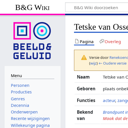
B&G Wiki
Tetske van Oss
Pagina
Overleg
Versie door
Renekoend
(
wijz
)
← Oudere versie
Menu
Naam
Tetske van
Personen
Geboren
plaats onbe
Producties
Genres
Functies
acteur
,
zang
Decennia
Bekend
Brandpunt i
Onderwerpen
van
Maak dat de 
Recente wijzigingen
Willekeurige pagina