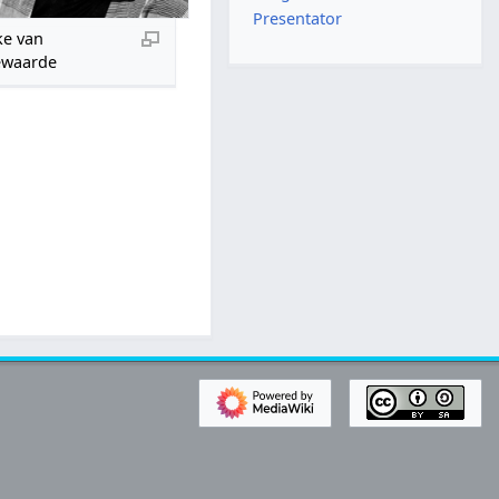
Presentator
ke van
ewaarde