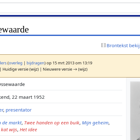
ewaarde
Brontekst beki
ers
(
overleg
|
bijdragen
)
op 15 mrt 2013 om 13:19
| Huidige versie (wijz) | Nieuwere versie → (wijz)
 Ossewaarde
kend, 22 maart 1952
er
,
presentator
n de markt
,
Twee handen op een buik
,
Mijn geheim
,
kat wijs
,
Het idee