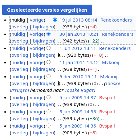
huidig
vorige
19 jul 2013 08:14
Renekoenders
overleg
bijdragen
938 bytes
−4
1
G
huidig
vorige
30 jan 2013 10:21
Renekoenders
9
e
overleg
bijdragen
942 bytes
+22
j
3
e
G
huidig
vorige
1 jun 2012 13:11
Renekoenders
u
0
n
e
overleg
bijdragen
k
920 bytes
−18
l
j
1
b
e
G
huidig
vorige
11 jan 2011 14:12
Mvkooij
2
a
j
e
n
e
overleg
bijdragen
938 bytes
−1
0
n
u
1
w
b
e
G
huidig
vorige
6 dec 2010 15:11
Mvkooij
1
2
n
1
e
e
n
e
overleg
bijdragen
k
939 bytes
0
Tooske
3
0
2
j
6
r
w
b
e
Breugem
hernoemd naar
Tooske Ragas
1
0
a
d
k
e
e
n
huidig
vorige
5 jan 2009 14:37
Bvspall
3
1
n
e
i
r
w
b
overleg
bijdragen
939 bytes
0
5
2
2
c
n
k
e
e
G
huidig
vorige
5 jan 2009 14:36
Bvspall
j
0
2
g
i
r
w
e
overleg
bijdragen
939 bytes
+36
a
1
0
s
n
k
e
e
G
huidig
vorige
5 jan 2009 14:36
Bvspall
n
1
1
s
g
i
r
n
e
overleg
bijdragen
903 bytes
−8
2
0
a
s
n
k
b