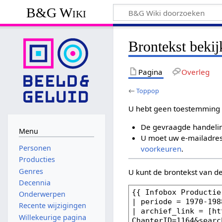
B&G Wiki
Brontekst beki
Pagina
Overleg
←
Toppop
U hebt geen toestemming 
De gevraagde handelin
Menu
U moet uw e-mailadres 
Personen
voorkeuren
.
Producties
Genres
U kunt de brontekst van d
Decennia
Onderwerpen
Recente wijzigingen
Willekeurige pagina