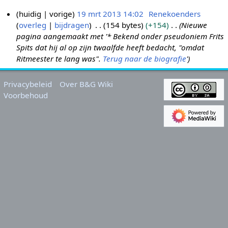
huidig
vorige
19 mrt 2013 14:02
Renekoenders
overleg
bijdragen
154 bytes
+154
Nieuwe
1
pagina aangemaakt met '* Bekend onder pseudoniem Frits
9
Spits dat hij al op zijn twaalfde heeft bedacht, "omdat
m
Ritmeester te lang was".
Terug naar de biografie
'
r
t
Privacybeleid
Over B&G Wiki
2
Voorbehoud
0
1
3