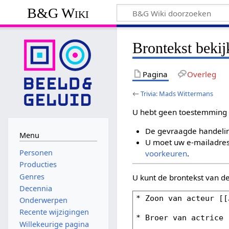
B&G Wiki
Brontekst beki
Pagina
Overleg
←
Trivia: Mads Wittermans
U hebt geen toestemming 
De gevraagde handelin
Menu
U moet uw e-mailadres 
Personen
voorkeuren
.
Producties
Genres
U kunt de brontekst van d
Decennia
Onderwerpen
Recente wijzigingen
Willekeurige pagina