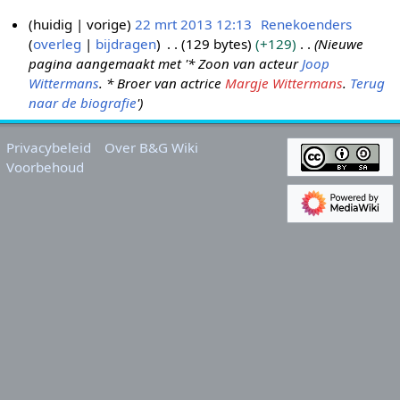
huidig
vorige
22 mrt 2013 12:13
Renekoenders
overleg
bijdragen
129 bytes
+129
Nieuwe
2
pagina aangemaakt met '* Zoon van acteur
Joop
2
Wittermans
. * Broer van actrice
Margje Wittermans
.
Terug
m
naar de biografie
'
r
t
Privacybeleid
Over B&G Wiki
2
Voorbehoud
0
1
3