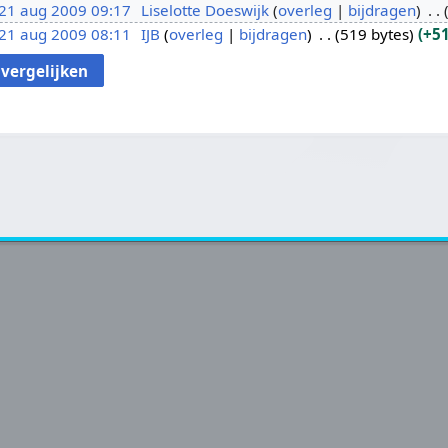
21 aug 2009 09:17
Liselotte Doeswijk
overleg
bijdragen
21 aug 2009 08:11
IJB
overleg
bijdragen
519 bytes
+5