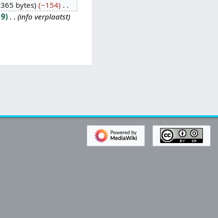
365 bytes
−154
19
info verplaatst