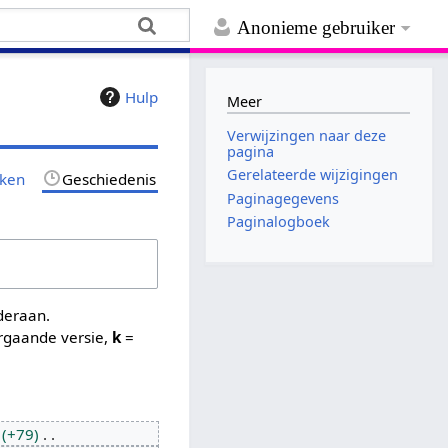
Anonieme gebruiker
Hulp
Meer
Verwijzingen naar deze
pagina
Gerelateerde wijzigingen
jken
Geschiedenis
Paginagegevens
Paginalogboek
nderaan.
rgaande versie,
k
=
+79