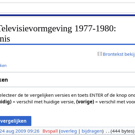
elevisievormgeving 1977-1980:
nis
Brontekst beki
jken
ken
 selecteer de te vergelijken versies en toets ENTER of de knop o
uidig)
= verschil met huidige versie,
(vorige)
= verschil met voo
24 aug 2009 09:26
Bvspall
overleg
bijdragen
444 bytes