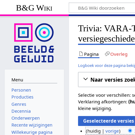
B&G Wiki
Trivia: VARA-T
versiegeschiede
Pagina
Overleg
Logboek voor deze pagina beki
Naar versies zoe
Menu
Personen
Selectie voor verschillen:
Producties
Verklaring afkortingen:
(h
Genres
kleine wijziging.
Decennia
Onderwerpen
Recente wijzigingen
huidig
vorige
Willekeurige pagina