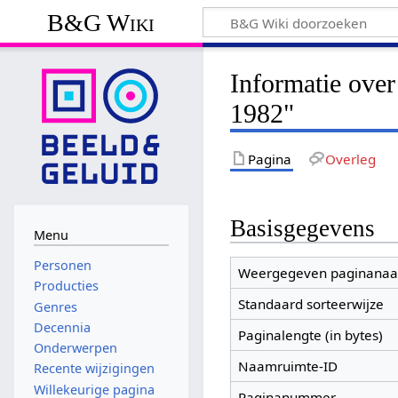
B&G Wiki
Informatie ove
1982"
Pagina
Overleg
Basisgegevens
Menu
Personen
Weergegeven paginana
Producties
Standaard sorteerwijze
Genres
Decennia
Paginalengte (in bytes)
Onderwerpen
Naamruimte-ID
Recente wijzigingen
Willekeurige pagina
Paginanummer