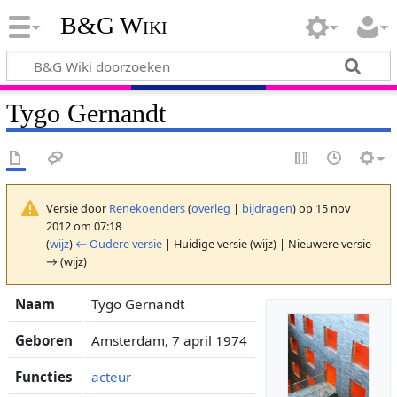
B&G Wiki
Tygo Gernandt
Versie door
Renekoenders
(
overleg
|
bijdragen
)
op 15 nov
2012 om 07:18
(
wijz
)
← Oudere versie
| Huidige versie (wijz) | Nieuwere versie
→ (wijz)
Naam
Tygo Gernandt
Geboren
Amsterdam, 7 april 1974
Functies
acteur