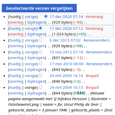
huidig
vorige
17 dec 2020 07:14
Kimenaig
overleg
bijdragen
929 bytes
−95
1
G
huidig
vorige
17 dec 2020 07:12
Kimenaig
7
e
overleg
bijdragen
1.024 bytes
+95
d
e
G
huidig
vorige
6 dec 2013 07:02
Renekoenders
e
n
e
overleg
bijdragen
929 bytes
+98
c
6
b
e
G
huidig
vorige
15 nov 2012 07:16
Renekoenders
2
d
e
n
e
overleg
bijdragen
831 bytes
−12
0
e
1
w
b
e
G
huidig
vorige
17 mei 2010 06:00
Renekoenders
2
c
5
e
e
n
e
overleg
bijdragen
843 bytes
−3
0
2
n
1
r
w
b
e
G
huidig
vorige
24 mrt 2009 16:14
Bvspall
0
o
7
k
e
e
n
e
overleg
bijdragen
846 bytes
+2
1
v
m
2
i
r
w
b
e
G
huidig
vorige
24 mrt 2009 16:13
Bvspall
3
2
e
4
n
k
e
e
n
e
overleg
bijdragen
844 bytes
+844
Nieuwe
0
i
m
g
i
r
w
b
e
pagina aangemaakt met '{{ Infobox Persoon | illustratie =
1
2
r
s
n
k
e
e
n
FotoGewenst.png | naam = Jhr. Ursul Philip de Geer |
2
0
t
s
g
i
r
w
b
geboorte_datum = 3 januari 1946 | geboorte_plaats = Zeist
1
2
a
s
n
k
e
e