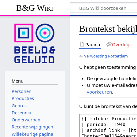
B&G Wiki
Brontekst beki
Pagina
Overleg
←
Verwoesting Rotterdam
U hebt geen toestemming 
De gevraagde handelin
Menu
U moet uw e-mailadres 
Personen
voorkeuren
.
Producties
Genres
U kunt de brontekst van d
Decennia
Onderwerpen
Recente wijzigingen
Willekeurige pagina