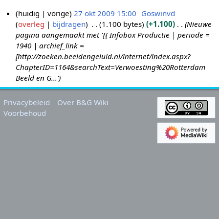
huidig
vorige
27 okt 2009 15:00
Goswinvd
overleg
bijdragen
1.100 bytes
+1.100
Nieuwe
2
pagina aangemaakt met '{{ Infobox Productie | periode =
7
1940 | archief_link =
o
[http://zoeken.beeldengeluid.nl/internet/index.aspx?
k
ChapterID=1164&searchText=Verwoesting%20Rotterdam
t
Beeld en G...'
2
0
Privacybeleid
Over B&G Wiki
0
Voorbehoud
9