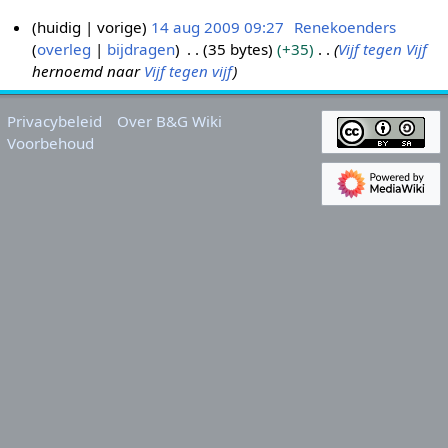
huidig
vorige
14 aug 2009 09:27
Renekoenders
overleg
bijdragen
35 bytes
+35
Vijf tegen Vijf
1
hernoemd naar
Vijf tegen vijf
4
a
u
Privacybeleid
Over B&G Wiki
g
Voorbehoud
2
0
0
9