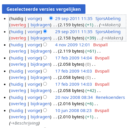
huidig
vorige
29 sep 2011 11:35
SjorsAbeling
overleg
bijdragen
2.159 bytes
+1
→
Makers
2
huidig
vorige
29 sep 2011 11:35
SjorsAbeling
9
overleg
bijdragen
2.158 bytes
+39
→
Makers
s
huidig
vorige
4 nov 2009 12:01
Bvspall
e
overleg
bijdragen
2.119 bytes
+61
p
4
G
huidig
vorige
17 feb 2009 14:04
Bvspall
2
n
e
overleg
bijdragen
2.058 bytes
0
0
o
1
e
G
huidig
vorige
17 feb 2009 14:03
Bvspall
1
v
7
n
e
overleg
bijdragen
2.058 bytes
0
1
2
f
b
e
G
huidig
vorige
17 feb 2009 14:03
Bvspall
0
e
e
n
e
overleg
bijdragen
2.058 bytes
+42
0
b
w
b
e
G
huidig
vorige
20 nov 2008 08:34
Renekoenders
9
2
e
e
n
e
overleg
bijdragen
2.016 bytes
+6
0
2
r
w
b
e
G
huidig
vorige
10 jun 2008 08:23
Bvspall
0
0
k
e
e
n
e
overleg
bijdragen
2.010 bytes
+1
9
n
1
i
r
w
b
e
→
Beschrijving
o
0
n
k
e
e