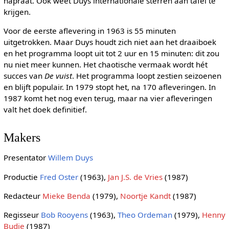
napraat. Ook weet Duys internationale sterren aan tafel te
krijgen.
Voor de eerste aflevering in 1963 is 55 minuten
uitgetrokken. Maar Duys houdt zich niet aan het draaiboek
en het programma loopt uit tot 2 uur en 15 minuten: dit zou
nu niet meer kunnen. Het chaotische vermaak wordt hét
succes van
De vuist
. Het programma loopt zestien seizoenen
en blijft populair. In 1979 stopt het, na 170 afleveringen. In
1987 komt het nog even terug, maar na vier afleveringen
valt het doek definitief.
Makers
Presentator
Willem Duys
Productie
Fred Oster
(1963),
Jan J.S. de Vries
(1987)
Redacteur
Mieke Benda
(1979),
Noortje Kandt
(1987)
Regisseur
Bob Rooyens
(1963),
Theo Ordeman
(1979),
Henny
Budie
(1987)