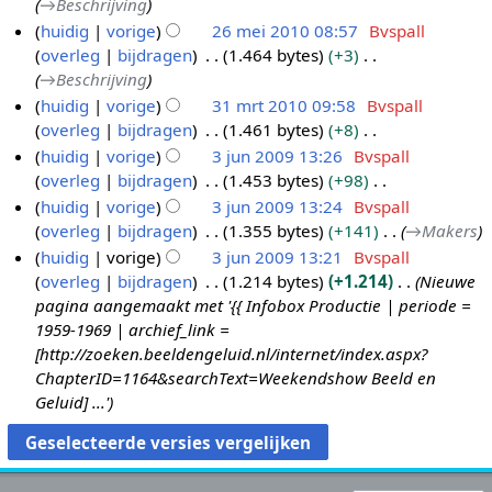
→
Beschrijving
s
n
k
e
huidig
vorige
26 mei 2010 08:57
Bvspall
s
g
i
r
overleg
bijdragen
1.464 bytes
+3
a
s
n
k
→
Beschrijving
m
s
g
i
huidig
vorige
31 mrt 2010 09:58
Bvspall
e
a
s
n
overleg
bijdragen
1.461 bytes
+8
3
n
m
s
g
G
huidig
vorige
3 jun 2009 13:26
Bvspall
1
v
e
a
s
e
overleg
bijdragen
1.453 bytes
+98
m
3
a
n
m
s
e
G
huidig
vorige
3 jun 2009 13:24
Bvspall
r
j
t
v
e
a
n
e
overleg
bijdragen
1.355 bytes
+141
→
Makers
t
t
u
a
n
m
b
e
i
huidig
vorige
3 jun 2009 13:21
Bvspall
2
n
t
v
e
e
n
n
overleg
bijdragen
1.214 bytes
+1.214
Nieuwe
t
0
2
a
n
w
b
g
pagina aangemaakt met '{{ Infobox Productie | periode =
i
1
0
t
v
e
e
1959-1969 | archief_link =
n
t
0
0
a
r
w
[http://zoeken.beeldengeluid.nl/internet/index.aspx?
g
i
9
t
k
e
ChapterID=1164&searchText=Weekendshow Beeld en
n
t
i
r
Geluid] ...'
g
i
n
k
n
g
i
g
s
n
s