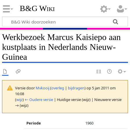
B&G Wiki
Werkbezoek Marcus Kaisiepo aan
kustplaats in Nederlands Nieuw-
Guinea
Versie door
Mvkooij
(
overleg
|
bijdragen
)
op 5 jan 2011 om
16:08
(
wijz
)
← Oudere versie
| Huidige versie (wijz) | Nieuwere versie
→ (wijz)
Periode
1960