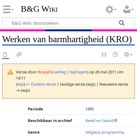
B&G Wiki
Werken van barmhartigheid (KRO)
Versie door
Bvspall
(
overleg
|
bijdragen
)
op 26 mei 2011 om
14:11
(
wijz
)
← Oudere versie
| Huidige versie (wijz) | Nieuwere versie
→ (wijz)
Periode
1995
Beschikbaar in archief
Beeld en Geluid
Genre
religieus programma
,