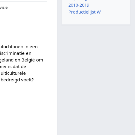
2010-2019
visie
Productielijst W
utochtonen in een
iscriminatie en
ngeland en België om
er is dat de
ulticulturele
h bedreigd voelt?