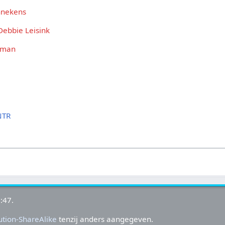
nnekens
Debbie Leisink
tman
NTR
:47.
tion-ShareAlike
tenzij anders aangegeven.