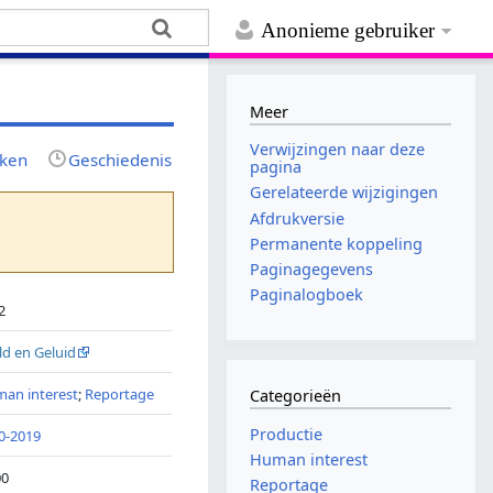
Anonieme gebruiker
Meer
Verwijzingen naar deze
jken
Geschiedenis
pagina
Gerelateerde wijzigingen
Afdrukversie
Permanente koppeling
Paginagegevens
Paginalogboek
2
ld en Geluid
an interest
;
Reportage
Categorieën
Productie
0-2019
Human interest
00
Reportage