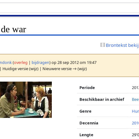
 de war
Brontekst beki
ndonk
(
overleg
|
bijdragen
)
op 28 sep 2012 om 19:47
| Huidige versie (wijz) | Nieuwere versie → (wijz)
Periode
201
Beschikbaar in archief
Bee
Genre
Hum
Decennia
201
Lengte
29'