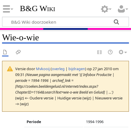
B&G Wiki
Wie-o-wie
Versie door
Mvkooij
(
overleg
|
bijdragen
)
op 27 jan 2010 om
09:31
(Nieuwe pagina aangemaakt met '{{ Infobox Productie |
periode = 1994-1996 | archief_link =
[http://zoeken.beeldengeluid.nl/internet/index.aspx?
ChapterID=1164&searchText=wie-o-wie Beeld en Geluid] | ...')
(wijz) ← Oudere versie | Huidige versie (wijz) | Nieuwere versie
→ (wijz)
Periode
1994-1996