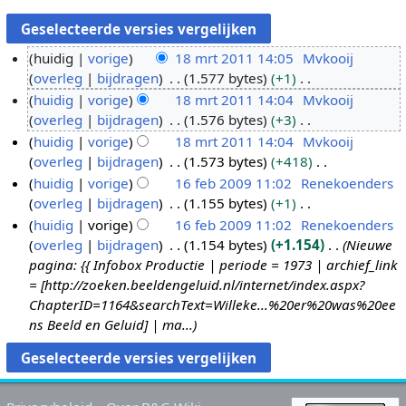
huidig
vorige
18 mrt 2011 14:05
Mvkooij
overleg
bijdragen
1.577 bytes
+1
1
G
huidig
vorige
18 mrt 2011 14:04
Mvkooij
8
e
overleg
bijdragen
1.576 bytes
+3
m
e
G
huidig
vorige
18 mrt 2011 14:04
Mvkooij
r
n
e
overleg
bijdragen
1.573 bytes
+418
t
b
e
G
huidig
vorige
16 feb 2009 11:02
Renekoenders
2
e
n
e
overleg
bijdragen
1.155 bytes
+1
0
1
w
b
e
G
huidig
vorige
16 feb 2009 11:02
Renekoenders
1
6
e
e
n
e
overleg
bijdragen
1.154 bytes
+1.154
Nieuwe
1
f
r
w
b
e
pagina: {{ Infobox Productie | periode = 1973 | archief_link
e
k
e
e
n
= [http://zoeken.beeldengeluid.nl/internet/index.aspx?
b
i
r
w
b
ChapterID=1164&searchText=Willeke...%20er%20was%20ee
2
n
k
e
e
ns Beeld en Geluid] | ma...
0
g
i
r
w
0
s
n
k
e
9
s
g
i
r
a
s
n
k