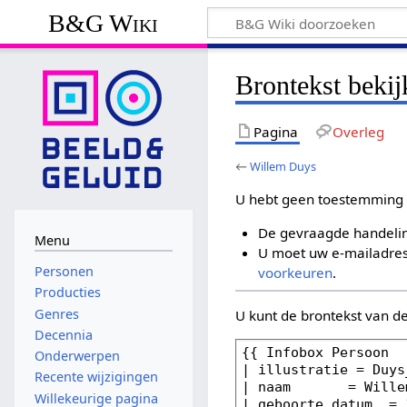
B&G Wiki
Brontekst beki
Pagina
Overleg
←
Willem Duys
U hebt geen toestemming 
De gevraagde handelin
Menu
U moet uw e-mailadres 
Personen
voorkeuren
.
Producties
Genres
U kunt de brontekst van d
Decennia
Onderwerpen
Recente wijzigingen
Willekeurige pagina