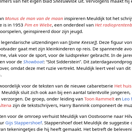
mmers van het eigen blad
Sneeuwvlok
uit. Vervolgens maakt hij 
van
Monus de man van de maan
inspireren Meuldijk tot het schr
e is in 1953
Pim en Wiebe
, een onderdeel van
Het radioprenten
oorspelen, geinspireerd door zijn jeugd.
de legendarische uitzendingen van [
[ome Keesie]]
. Deze figuur vo
ootvader gaat met zijn kleinkinderen op reis. De spannende a
, vlak voor de sport, voor de luidspreker gebracht. In de jaren 
len voor de
Showboat
: “Slot Sidderstein”. Dit zaterdagavondpr
over, omdat deze met ruzie vertrekt. Meuldijk leert veel van di
.
twoordelijk voor de teksten van de nieuwe cabaretserie
Het huis 
. Meuldijk sluit zich ook aan bij een aantal talentvolle jongeren
verzorgen. De groep, onder leiding van
Toon Rammelt
en
Leo 
Altena
zijn de tekstschrijvers, Harry Bannink componeert de muz
eiten voor de omroep verhuist Meuldijk van Oostvoorne naar Hi
eur
Gijs Stappershoef
. Stappershoef doet Meuldijk de suggestie 
 van tekeningetjes die hij heeft gemaakt. Het betreft de beleven