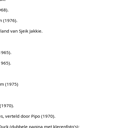
968).
n (1976).
land van Sjeik Jakkie.
1965).
1965).
im (1975)
(1970).
s, verteld door Pipo (1970).
Duck (dubbele pagina met klerenfoto’s):