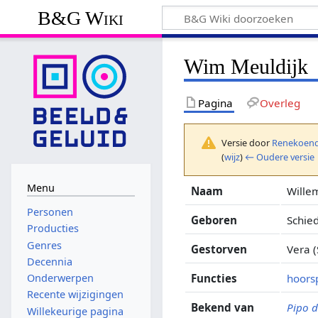
B&G Wiki
Wim Meuldijk
Pagina
Overleg
Versie door
Renekoend
(
wijz
)
← Oudere versie
Menu
Naam
Wille
Personen
Geboren
Schie
Producties
Genres
Gestorven
Vera 
Decennia
Functies
hoorsp
Onderwerpen
Recente wijzigingen
Bekend van
Pipo 
Willekeurige pagina