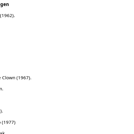
ngen
 (1962).
e Clown (1967).
m.
).
 (1977)
ak.