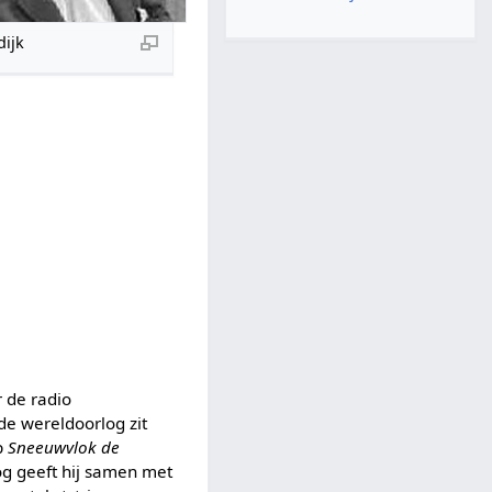
ijk
r de radio
de wereldoorlog zit
ip
Sneeuwvlok de
og geeft hij samen met