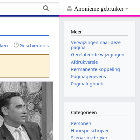
Anonieme gebruiker
Meer
Verwijzingen naar deze
jken
Geschiedenis
pagina
Gerelateerde wijzigingen
Afdrukversie
Permanente koppeling
Paginagegevens
Paginalogboek
Categorieën
Personen
Hoorspelschrijver
Scenarioschrijver