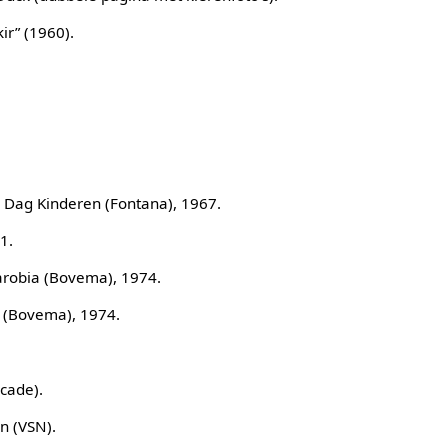
ir” (1960).
 Dag Kinderen (Fontana), 1967.
1.
arobia (Bovema), 1974.
a (Bovema), 1974.
cade).
n (VSN).