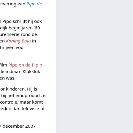
flevering van
Pipo de
Pipo schrijft hij ook
dijk begin jaren ’60
urenserie rond de
 en
Koning Bolo
in
hrijven voor
film
Pipo en de P p p
 de indiaan Klukkluk
den was.
or kinderen. Hij is
ij het eindproduct; is
 controle, maar komt
eden dan televisie of
27 december 2007