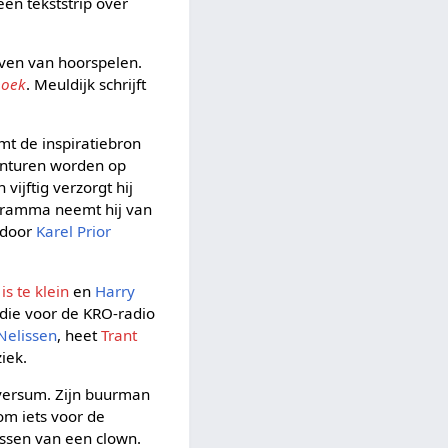
een tekststrip over
ijven van hoorspelen.
boek
. Meuldijk schrijft
rmt de inspiratiebron
vonturen worden op
vijftig verzorgt hij
ogramma neemt hij van
t door
Karel Prior
is te klein
en
Harry
, die voor de KRO-radio
Nelissen
, heet
Trant
iek.
lversum. Zijn buurman
om iets voor de
issen van een clown.