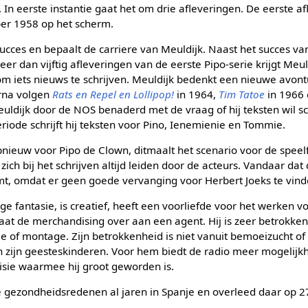
 In eerste instantie gaat het om drie afleveringen. De eerste a
er 1958 op het scherm.
ucces en bepaalt de carriere van Meuldijk. Naast het succes van 
er dan vijftig afleveringen van de eerste Pipo-serie krijgt Meul
m iets nieuws te schrijven. Meuldijk bedenkt een nieuwe avont
rna volgen
Rats en Repel en Lollipop!
in 1964,
Tim Tatoe
in 1966
uldijk door de NOS benaderd met de vraag of hij teksten wil sc
eriode schrijft hij teksten voor Pino, Ienemienie en Tommie.
opnieuw voor Pipo de Clown, ditmaalt het scenario voor de speel
t zich bij het schrijven altijd leiden door de acteurs. Vandaar dat
omt, omdat er geen goede vervanging voor Herbert Joeks te vin
e fantasie, is creatief, heeft een voorliefde voor het werken vo
t de merchandising over aan een agent. Hij is zeer betrokken b
e of montage. Zijn betrokkenheid is niet vanuit bemoeizucht of
n zijn geesteskinderen. Voor hem biedt de radio meer mogelijkh
evisie waarmee hij groot geworden is.
gezondheidsredenen al jaren in Spanje en overleed daar op 