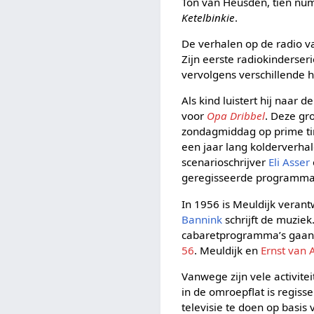
Ton van Heusden, tien nu
Ketelbinkie
.
De verhalen op de radio 
Zijn eerste radiokinderseri
vervolgens verschillende h
Als kind luistert hij naar 
voor
Opa Dribbel
. Deze gr
zondagmiddag op prime time
een jaar lang kolderverha
scenarioschrijver
Eli Asser
geregisseerde programma
In 1956 is Meuldijk veran
Bannink
schrijft de muziek
cabaretprogramma’s gaan 
56
. Meuldijk en
Ernst van 
Vanwege zijn vele activit
in de omroepflat is regiss
televisie te doen op basis