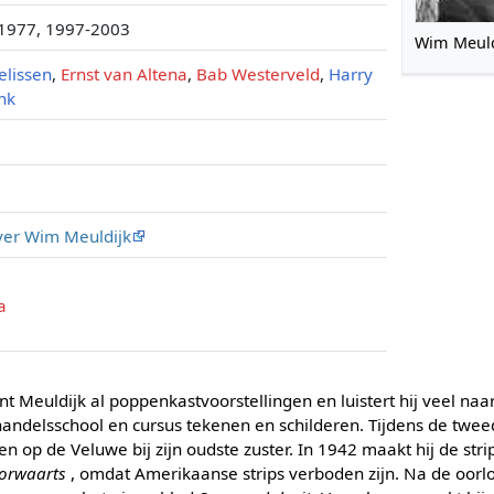
1977, 1997-2003
Wim Meuld
elissen
,
Ernst van Altena
,
Bab Westerveld
,
Harry
nk
over Wim Meuldijk
a
nt Meuldijk al poppenkastvoorstellingen en luistert hij veel naa
 handelsschool en cursus tekenen en schilderen. Tijdens de twee
op de Veluwe bij zijn oudste zuster. In 1942 maakt hij de str
oorwaarts
, omdat Amerikaanse strips verboden zijn. Na de oorl