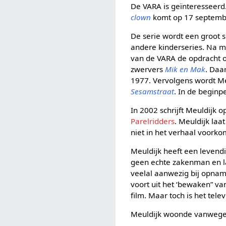
De VARA is geïnteresseerd.
clown
komt op 17 septemb
De serie wordt een groot s
andere kinderseries. Na me
van de VARA de opdracht o
zwervers
Mik en Mak
. Daa
1977. Vervolgens wordt Me
Sesamstraat
. In de beginp
In 2002 schrijft Meuldijk 
Parelridders
. Meuldijk laa
niet in het verhaal voork
Meuldijk heeft een levendig
geen echte zakenman en laa
veelal aanwezig bij opnam
voort uit het ‘bewaken” va
film. Maar toch is het tel
Meuldijk woonde vanwege 