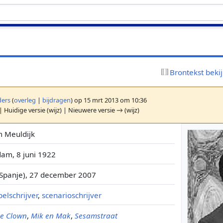
Brontekst beki
ers
(
overleg
|
bijdragen
)
op 15 mrt 2013 om 10:36
| Huidige versie (wijz) | Nieuwere versie → (wijz)
m Meuldijk
dam, 8 juni 1922
(Spanje), 27 december 2007
elschrijver
,
scenarioschrijver
de Clown
,
Mik en Mak
,
Sesamstraat