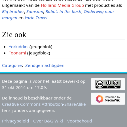
uitgemaakt van de
Holland Media Group
met producties als
Big brother
,
Samsam
,
Bobo's in the bush
,
Onderweg naar
morgen
en
Yorin Travel
.
Zie ook
Yorkiddin'
(jeugdblok)
Toonami
(jeugdblok)
Categorie
:
Zendgemachtigden
Deze pagina is voor het laatst bewerkt op
31 okt 2014 om 17:09.
De inhoud is beschikbaar onder de
Creative Commons Attribution-ShareAlike
tenzij anders aangegeven.
Privacybeleid
Over B&G Wiki
Voorbehoud