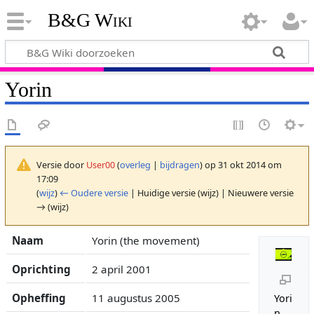
B&G Wiki
Yorin
Versie door
User00
(
overleg
|
bijdragen
)
op 31 okt 2014 om
17:09
(
wijz
)
← Oudere versie
| Huidige versie (wijz) | Nieuwere versie
→ (wijz)
Naam
Yorin (the movement)
Oprichting
2 april 2001
Opheffing
11 augustus 2005
Yori
n