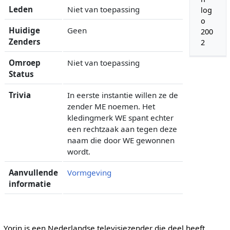
Leden
Niet van toepassing
log
o
Huidige
Geen
200
Zenders
2
Omroep
Niet van toepassing
Status
Trivia
In eerste instantie willen ze de
zender ME noemen. Het
kledingmerk WE spant echter
een rechtzaak aan tegen deze
naam die door WE gewonnen
wordt.
Aanvullende
Vormgeving
informatie
Yorin is een Nederlandse televisiezender die deel heeft