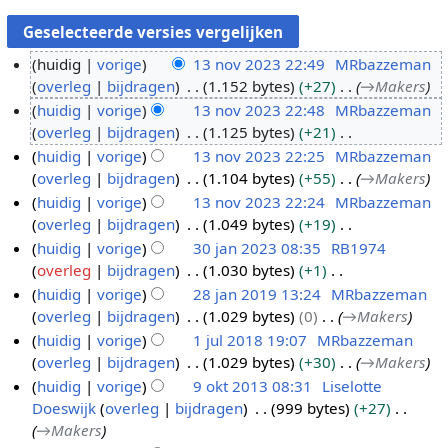
huidig
vorige
13 nov 2023 22:49
MRbazzeman
overleg
bijdragen
1.152 bytes
+27
→
Makers
1
huidig
vorige
13 nov 2023 22:48
MRbazzeman
3
overleg
bijdragen
1.125 bytes
+21
n
G
huidig
vorige
13 nov 2023 22:25
MRbazzeman
o
e
overleg
bijdragen
1.104 bytes
+55
→
Makers
v
e
huidig
vorige
13 nov 2023 22:24
MRbazzeman
2
n
overleg
bijdragen
1.049 bytes
+19
0
b
G
huidig
vorige
30 jan 2023 08:35
RB1974
2
e
e
overleg
bijdragen
1.030 bytes
+1
3
3
w
e
G
huidig
vorige
28 jan 2019 13:24
MRbazzeman
0
e
n
e
overleg
bijdragen
1.029 bytes
0
→
Makers
j
2
r
b
e
huidig
vorige
1 jul 2018 19:07
MRbazzeman
a
8
k
e
n
overleg
bijdragen
1.029 bytes
+30
→
Makers
n
j
1
i
w
b
huidig
vorige
9 okt 2013 08:31
Liselotte
2
a
j
n
e
e
Doeswijk
overleg
bijdragen
999 bytes
+27
0
n
u
9
g
r
w
→
Makers
2
2
l
o
s
k
e