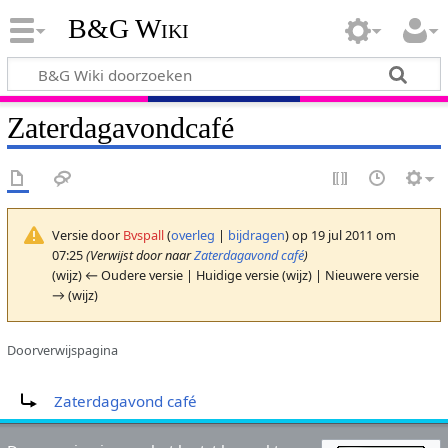
B&G Wiki
Zaterdagavondcafé
Versie door
Bvspall
(
overleg
|
bijdragen
)
op 19 jul 2011 om
07:25
(Verwijst door naar
Zaterdagavond café
)
(wijz) ← Oudere versie | Huidige versie (wijz) | Nieuwere versie
→ (wijz)
Doorverwijspagina
Doorverwijzing naar:
Zaterdagavond café