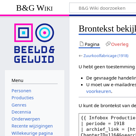
B&G Wiki
Brontekst beki
Pagina
Overleg
←
Zuurkoolfabricage (1918)
U hebt geen toestemming 
De gevraagde handelin
Menu
U moet uw e-mailadres 
Personen
voorkeuren
.
Producties
Genres
U kunt de brontekst van d
Decennia
Onderwerpen
Recente wijzigingen
Willekeurige pagina