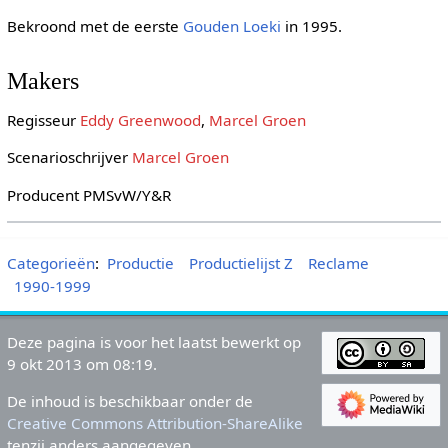
Bekroond met de eerste
Gouden Loeki
in 1995.
Makers
Regisseur
Eddy Greenwood
,
Marcel Groen
Scenarioschrijver
Marcel Groen
Producent PMSvW/Y&R
Categorieën
:
Productie
Productielijst Z
Reclame
1990-1999
Deze pagina is voor het laatst bewerkt op
9 okt 2013 om 08:19.
De inhoud is beschikbaar onder de
Creative Commons Attribution-ShareAlike
tenzij anders aangegeven.