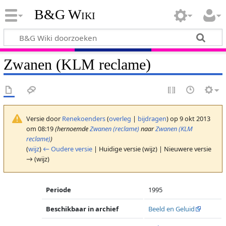
B&G Wiki
Zwanen (KLM reclame)
Versie door
Renekoenders
(
overleg
|
bijdragen
)
op 9 okt 2013
om 08:19
(hernoemde
Zwanen (reclame)
naar
Zwanen (KLM
reclame)
)
(
wijz
)
← Oudere versie
| Huidige versie (wijz) | Nieuwere versie
→ (wijz)
Periode
1995
Beschikbaar in archief
Beeld en Geluid