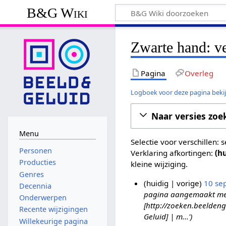
B&G Wiki
Zwarte hand: ve
Pagina
Overleg
Logboek voor deze pagina beki
Naar versies zoe
Menu
Selectie voor verschillen:
Personen
Verklaring afkortingen:
(h
Producties
kleine wijziging.
Genres
huidig
vorige
10 se
Decennia
pagina aangemaakt met '
1
Onderwerpen
[http://zoeken.beelden
0
Recente wijzigingen
Geluid] | m...'
s
Willekeurige pagina