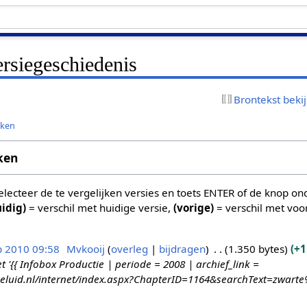
rsiegeschiedenis
Brontekst beki
jken
ken
 selecteer de te vergelijken versies en toets ENTER of de knop o
uidig)
= verschil met huidige versie,
(vorige)
= verschil met voo
p 2010 09:58
Mvkooij
overleg
bijdragen
1.350 bytes
+1
{{ Infobox Productie | periode = 2008 | archief_link =
geluid.nl/internet/index.aspx?ChapterID=1164&searchText=zwart