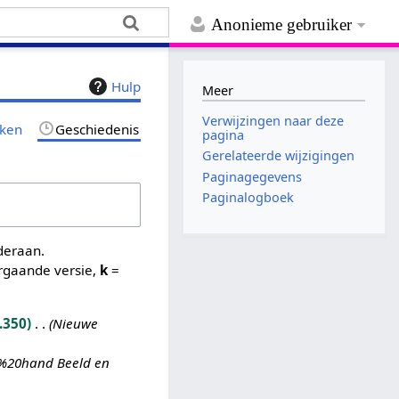
Anonieme gebruiker
Hulp
Meer
Verwijzingen naar deze
jken
Geschiedenis
pagina
Gerelateerde wijzigingen
Paginagegevens
Paginalogboek
nderaan.
rgaande versie,
k
=
.350
Nieuwe
e%20hand Beeld en