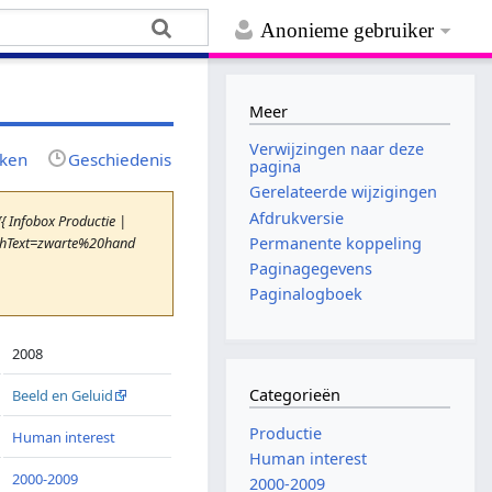
Anonieme gebruiker
Meer
Verwijzingen naar deze
jken
Geschiedenis
pagina
Gerelateerde wijzigingen
Afdrukversie
{ Infobox Productie |
archText=zwarte%20hand
Permanente koppeling
Paginagegevens
Paginalogboek
2008
Categorieën
Beeld en Geluid
Productie
Human interest
Human interest
2000-2009
2000-2009