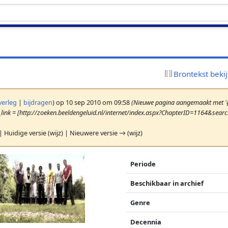
Brontekst beki
verleg
|
bijdragen
)
op 10 sep 2010 om 09:58
(Nieuwe pagina aangemaakt met '{
f_link = [http://zoeken.beeldengeluid.nl/internet/index.aspx?ChapterID=1164&se
| Huidige versie (wijz) | Nieuwere versie → (wijz)
Periode
Beschikbaar in archief
Genre
Decennia