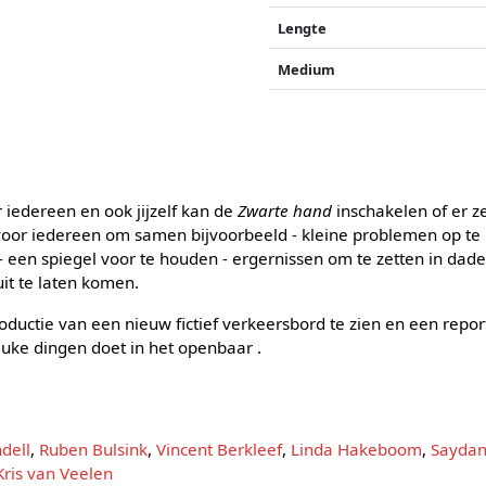
Lengte
Medium
r iedereen en ook jijzelf kan de
Zwarte hand
inschakelen of er ze
voor iedereen om samen bijvoorbeeld - kleine problemen op te 
een spiegel voor te houden - ergernissen om te zetten in daden
it te laten komen.
troductie van een nieuw fictief verkeersbord te zien en een repo
 leuke dingen doet in het openbaar .
dell
,
Ruben Bulsink
,
Vincent Berkleef
,
Linda Hakeboom
,
Sayda
Kris van Veelen