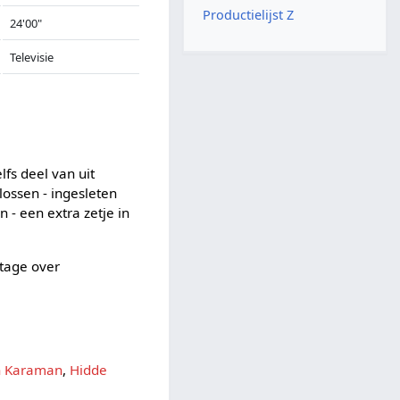
Productielijst Z
24'00"
Televisie
lfs deel van uit
lossen - ingesleten
 - een extra zetje in
rtage over
n Karaman
,
Hidde