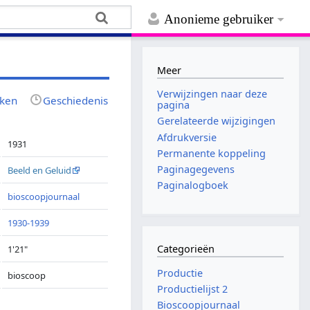
Anonieme gebruiker
Meer
Verwijzingen naar deze
jken
Geschiedenis
pagina
Gerelateerde wijzigingen
Afdrukversie
1931
Permanente koppeling
Paginagegevens
Beeld en Geluid
Paginalogboek
bioscoopjournaal
1930-1939
Categorieën
1'21"
Productie
bioscoop
Productielijst 2
Bioscoopjournaal