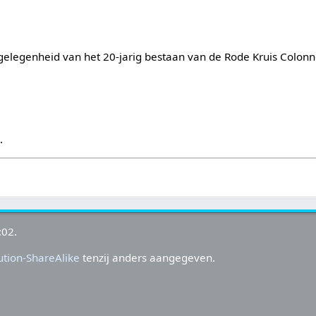
 gelegenheid van het 20-jarig bestaan van de Rode Kruis Colo
s
.
:02.
tion-ShareAlike
tenzij anders aangegeven.