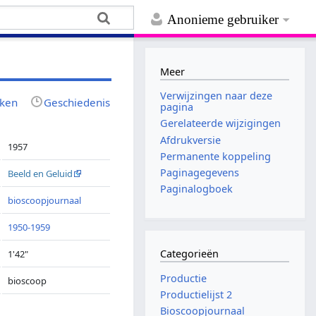
Anonieme gebruiker
Meer
Verwijzingen naar deze
jken
Geschiedenis
pagina
Gerelateerde wijzigingen
Afdrukversie
1957
Permanente koppeling
Paginagegevens
Beeld en Geluid
Paginalogboek
bioscoopjournaal
1950-1959
Categorieën
1'42"
Productie
bioscoop
Productielijst 2
Bioscoopjournaal