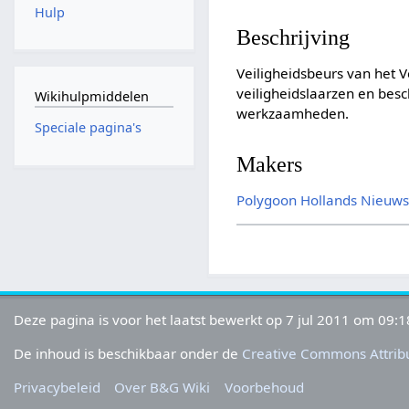
Hulp
Beschrijving
Veiligheidsbeurs van het 
veiligheidslaarzen en bes
Wikihulpmiddelen
werkzaamheden.
Speciale pagina's
Makers
Polygoon
Hollands Nieuw
Deze pagina is voor het laatst bewerkt op 7 jul 2011 om 09:1
De inhoud is beschikbaar onder de
Creative Commons Attribu
Privacybeleid
Over B&G Wiki
Voorbehoud