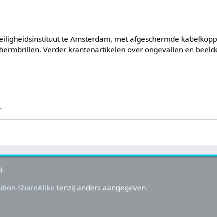
Veiligheidsinstituut te Amsterdam, met afgeschermde kabelkopp
chermbrillen. Verder krantenartikelen over ongevallen en beeld
s
.
8.
tion-ShareAlike
tenzij anders aangegeven.