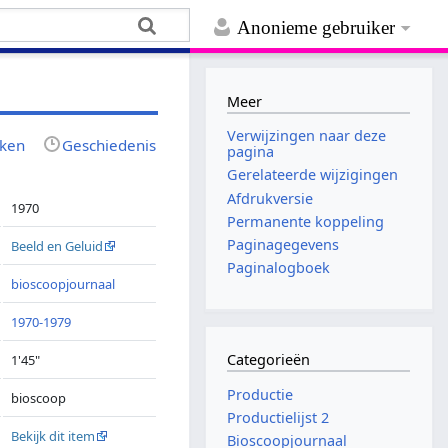
Anonieme gebruiker
Meer
Verwijzingen naar deze
jken
Geschiedenis
pagina
Gerelateerde wijzigingen
Afdrukversie
1970
Permanente koppeling
Paginagegevens
Beeld en Geluid
Paginalogboek
bioscoopjournaal
1970-1979
Categorieën
1'45"
Productie
bioscoop
Productielijst 2
Bekijk dit item
Bioscoopjournaal