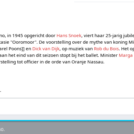
no, in 1945 opgericht door
Hans Snoek
, viert haar 25-jarig jub
tasie "Ooromoor". De voorstelling over de mythe van koning Mi
Karel Poons]] en
Dick van Dijk
, op muziek van
Rob du Bois
. Het o
n het eind van dit seizoen stopt bij het ballet. Minister
Marga
elling tot officier in de orde van Oranje Nassau.
s
.
40.