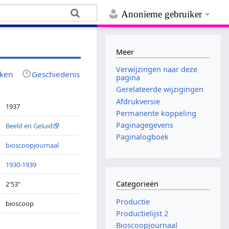
Anonieme gebruiker
Meer
Verwijzingen naar deze
jken
Geschiedenis
pagina
Gerelateerde wijzigingen
Afdrukversie
1937
Permanente koppeling
Paginagegevens
Beeld en Geluid
Paginalogboek
bioscoopjournaal
1930-1939
Categorieën
2'53"
Productie
bioscoop
Productielijst 2
Bioscoopjournaal