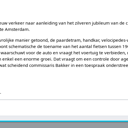
euw verkeer naar aanleiding van het zilveren jubileum van de 
, te Amsterdam.
rolijke manier getoond, de paardetram, handkar, velocipedes-we
toont schematische de toename van het aantal fietsen tussen 1
og waarschuwt voor de auto en vraagt het voertuig te verbieden
 enkel een enorme groei. Dat vraagt om een controle door ag
 wat scheidend commissaris Bakker in een toespraak onderstree
s
.