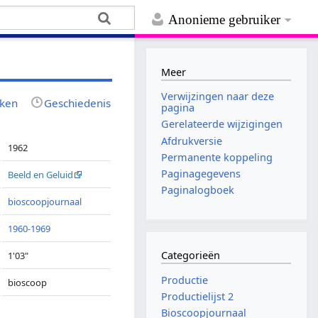
Anonieme gebruiker
Meer
Verwijzingen naar deze
jken
Geschiedenis
pagina
Gerelateerde wijzigingen
Afdrukversie
1962
Permanente koppeling
Paginagegevens
Beeld en Geluid
Paginalogboek
bioscoopjournaal
1960-1969
Categorieën
1'03"
Productie
bioscoop
Productielijst 2
Bioscoopjournaal