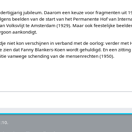
t dertigjarig jubileum. Daarom een keuze voor fragmenten uit 
gens beelden van de start van het Permanente Hof van Internat
van Volksvlijt te Amsterdam (1929). Maar ook feestelijke beelde
lygoon aankondigt.
dje niet kon verschijnen in verband met de oorlog: verder met 
e zien dat Fanny Blankers-Koen wordt gehuldigd. En een zitting
stitie vanwege schending van de mensenrechten (1950).
:10.