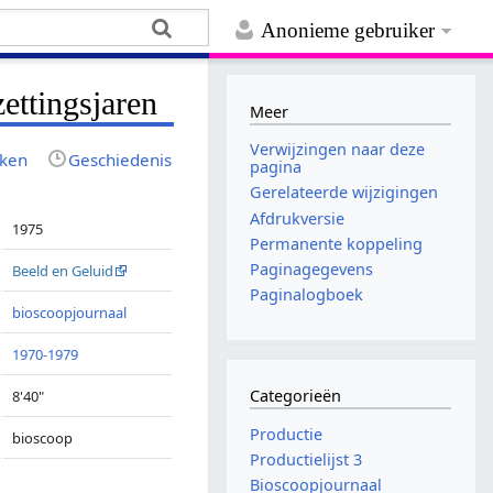
Anonieme gebruiker
zettingsjaren
Meer
Verwijzingen naar deze
jken
Geschiedenis
pagina
Gerelateerde wijzigingen
Afdrukversie
1975
Permanente koppeling
Paginagegevens
Beeld en Geluid
Paginalogboek
bioscoopjournaal
1970-1979
Categorieën
8'40"
Productie
bioscoop
Productielijst 3
Bioscoopjournaal