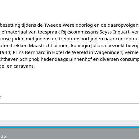
bezetting tijdens de Tweede Wereldoorlog en de daaropvolgend
iefmateriaal van toespraak Rijkscommissaris Seyss-Inquart; ve
damse joden met jodenster; treintransport joden naar concentra
aten trekken Maastricht binnen; koningin Juliana bezoekt bevri
1944; Prins Bernhard in Hotel de Wereld in Wageningen; vernie
chthaven Schiphol; hedendaags Binnenhof en diversen consump
el en caravans.
s
.
:35.