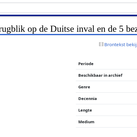
erugblik op de Duitse inval en de 5 be
Brontekst beki
Periode
Beschikbaar in archief
Genre
Decennia
Lengte
Medium