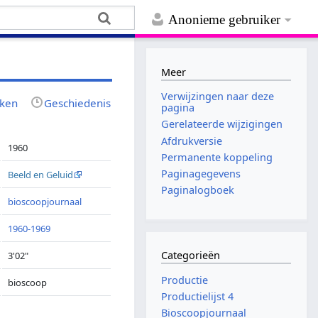
Anonieme gebruiker
Meer
Verwijzingen naar deze
jken
Geschiedenis
pagina
Gerelateerde wijzigingen
Afdrukversie
1960
Permanente koppeling
Paginagegevens
Beeld en Geluid
Paginalogboek
bioscoopjournaal
1960-1969
Categorieën
3'02"
Productie
bioscoop
Productielijst 4
Bioscoopjournaal