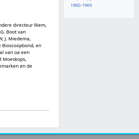
1960-1969
ndere directeur Riem,
.G. Boot van
KW, J. Miedema,
se Bioscoopbond, en
aal van oa een
et Moeskops,
nemarken en de