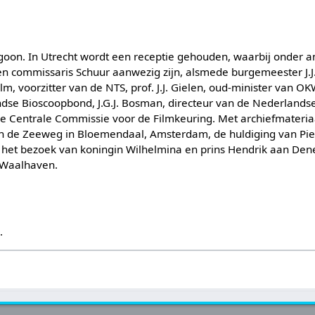
ygoon. In Utrecht wordt een receptie gehouden, waarbij onder a
 en commissaris Schuur aanwezig zijn, alsmede burgemeester J.J
lm, voorzitter van de NTS, prof. J.J. Gielen, oud-minister van O
ndse Bioscoopbond, J.G.J. Bosman, directeur van de Nederland
 de Centrale Commissie voor de Filmkeuring. Met archiefmateri
an de Zeeweg in Bloemendaal, Amsterdam, de huldiging van Pi
, het bezoek van koningin Wilhelmina en prins Hendrik aan De
 Waalhaven.
s
.