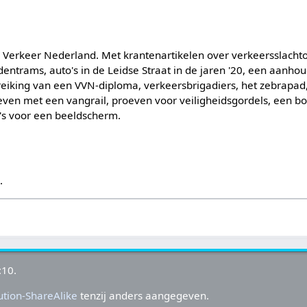
g Verkeer Nederland. Met krantenartikelen over verkeersslachto
entrams, auto's in de Leidse Straat in de jaren '20, een aanhoud
uitreiking van een VVN-diploma, verkeersbrigadiers, het zebrap
even met een vangrail, proeven voor veiligheidsgordels, een bot
to's voor een beeldscherm.
s
.
:10.
tion-ShareAlike
tenzij anders aangegeven.