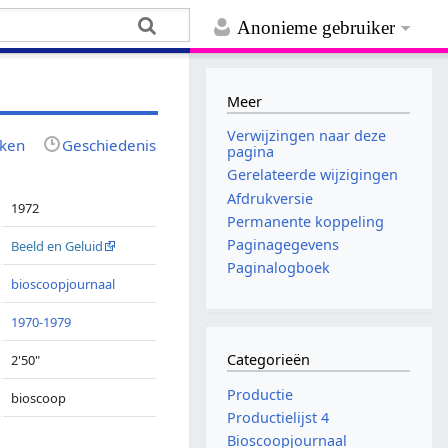
Anonieme gebruiker
Meer
Verwijzingen naar deze
jken
Geschiedenis
pagina
Gerelateerde wijzigingen
Afdrukversie
1972
Permanente koppeling
Paginagegevens
Beeld en Geluid
Paginalogboek
bioscoopjournaal
1970-1979
Categorieën
2'50"
Productie
bioscoop
Productielijst 4
Bioscoopjournaal