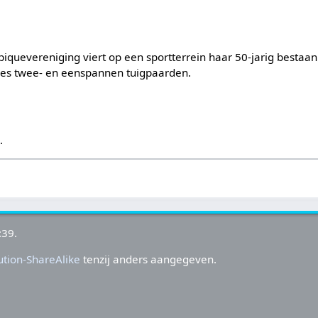
quevereniging viert op een sportterrein haar 50-jarig bestaan
ies twee- en eenspannen tuigpaarden.
s
.
:39.
tion-ShareAlike
tenzij anders aangegeven.