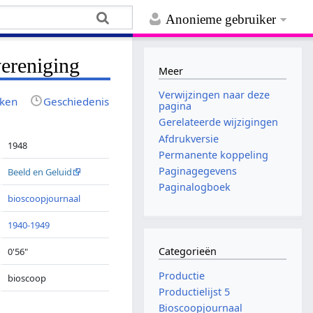
Anonieme gebruiker
ereniging
Meer
Verwijzingen naar deze
jken
Geschiedenis
pagina
Gerelateerde wijzigingen
Afdrukversie
1948
Permanente koppeling
Paginagegevens
Beeld en Geluid
Paginalogboek
bioscoopjournaal
1940-1949
Categorieën
0'56"
Productie
bioscoop
Productielijst 5
Bioscoopjournaal