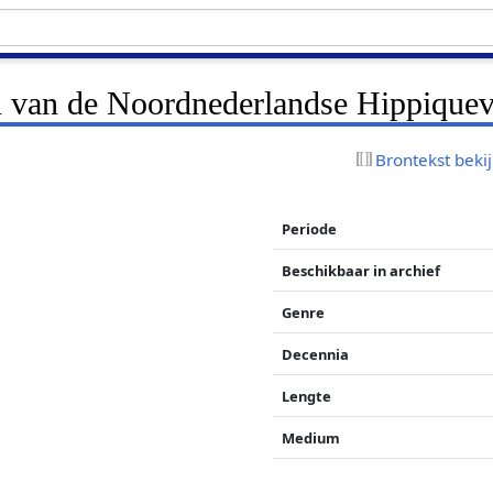
an van de Noordnederlandse Hippiquev
Brontekst beki
Periode
Beschikbaar in archief
Genre
Decennia
Lengte
Medium