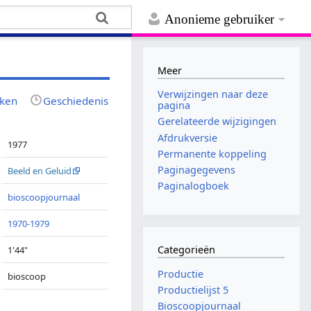
Anonieme gebruiker
Meer
Verwijzingen naar deze
jken
Geschiedenis
pagina
Gerelateerde wijzigingen
Afdrukversie
1977
Permanente koppeling
Paginagegevens
Beeld en Geluid
Paginalogboek
bioscoopjournaal
1970-1979
Categorieën
1'44"
Productie
bioscoop
Productielijst 5
Bioscoopjournaal