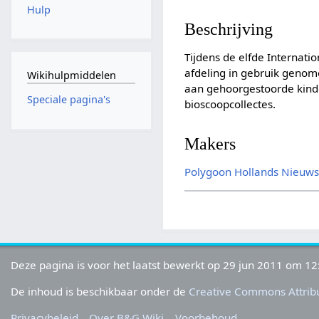
Hulp
Beschrijving
Tijdens de elfde Internat
afdeling in gebruik genom
Wikihulpmiddelen
aan gehoorgestoorde kindere
Speciale pagina's
bioscoopcollectes.
Makers
Polygoon
Hollands Nieuw
Deze pagina is voor het laatst bewerkt op 29 jun 2011 om 12
De inhoud is beschikbaar onder de
Creative Commons Attribu
Privacybeleid
Over B&G Wiki
Voorbehoud