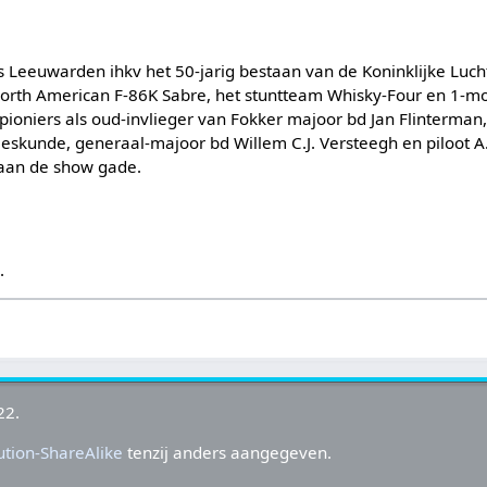
s Leeuwarden ihkv het 50-jarig bestaan van de Koninklijke Luc
 North American F-86K Sabre, het stuntteam Whisky-Four en 1-m
ioniers als oud-invlieger van Fokker majoor bd Jan Flinterman, 
eskunde, generaal-majoor bd Willem C.J. Versteegh en piloot A
laan de show gade.
s
.
22.
tion-ShareAlike
tenzij anders aangegeven.