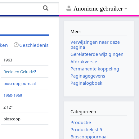
Anonieme gebruiker
Meer
Verwijzingen naar deze
jken
Geschiedenis
pagina
Gerelateerde wijzigingen
1963
Afdrukversie
Permanente koppeling
Beeld en Geluid
Paginagegevens
Paginalogboek
bioscoopjournaal
1960-1969
2'12"
Categorieën
bioscoop
Productie
Productielijst 5
Bioscoopjournaal