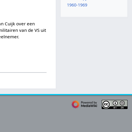
1960-1969
n Cuijk over een
litairen van de VS uit
deelnemer.