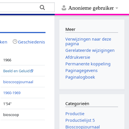
Anonieme gebruiker
Meer
Verwijzingen naar deze
jken
Geschiedenis
pagina
Gerelateerde wijzigingen
Afdrukversie
1966
Permanente koppeling
Paginagegevens
Beeld en Geluid
Paginalogboek
bioscoopjournaal
1960-1969
Categorieën
1'54"
Productie
bioscoop
Productielijst 5
Bioscoopjournaal