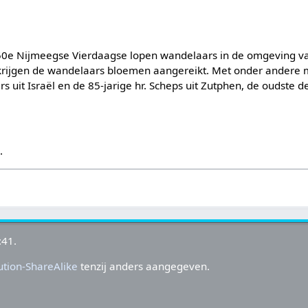
 50e Nijmeegse Vierdaagse lopen wandelaars in de omgeving va
rijgen de wandelaars bloemen aangereikt. Met onder andere mi
s uit Israël en de 85-jarige hr. Scheps uit Zutphen, de oudste 
s
.
:41.
tion-ShareAlike
tenzij anders aangegeven.