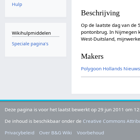
Hulp
Beschrijving
Op de laatste dag van de
pontonbrug. In Nijmegen k
Wikihulpmiddelen
West-Duitsland, mijnwerker
Speciale pagina's
Makers
Polygoon
Hollands Nieuw
Deze pagina is voor het laatst bewerkt op 29 jun 2011 om 12
De inhoud is beschikbaar onder de
Creative Commons Attribu
Privacybeleid
Over B&G Wiki
Voorbehoud