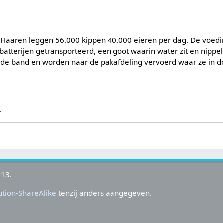
 Haaren leggen 56.000 kippen 40.000 eieren per dag. De voed
atterijen getransporteerd, een goot waarin water zit en nippel
nde band en worden naar de pakafdeling vervoerd waar ze in d
s
.
:13.
tion-ShareAlike
tenzij anders aangegeven.