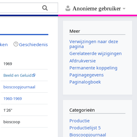
Anonieme gebruiker
Meer
Verwijzingen naar deze
jken
Geschiedenis
pagina
Gerelateerde wijzigingen
Afdrukversie
1969
Permanente koppeling
Paginagegevens
Beeld en Geluid
Paginalogboek
bioscoopjournaal
1960-1969
Categorieën
1'26"
Productie
bioscoop
Productielijst 5
Bioscoopjournaal