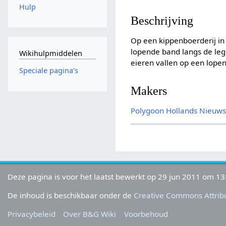
Hulp
Beschrijving
Op een kippenboerderij in
lopende band langs de legb
Wikihulpmiddelen
eieren vallen op een lope
Speciale pagina's
Makers
Polygoon
Hollands Nieuw
Deze pagina is voor het laatst bewerkt op 29 jun 2011 om 13
De inhoud is beschikbaar onder de
Creative Commons Attribu
Privacybeleid
Over B&G Wiki
Voorbehoud