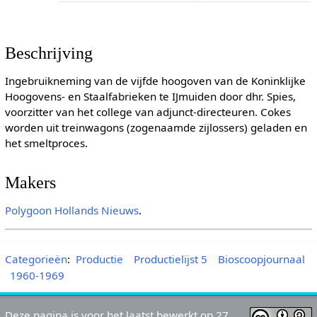
Beschrijving
Ingebruikneming van de vijfde hoogoven van de Koninklijke
Hoogovens- en Staalfabrieken te IJmuiden door dhr. Spies,
voorzitter van het college van adjunct-directeuren. Cokes
worden uit treinwagons (zogenaamde zijlossers) geladen en
het smeltproces.
Makers
Polygoon
Hollands Nieuws
.
Categorieën
:
Productie
Productielijst 5
Bioscoopjournaal
1960-1969
Deze pagina is voor het laatst bewerkt op 27