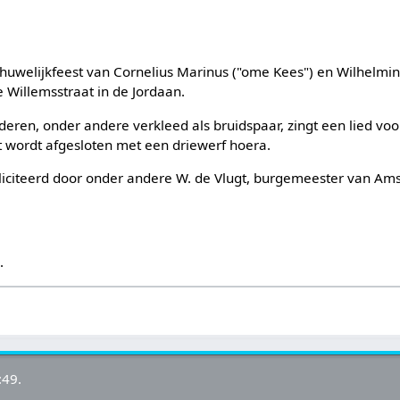
a-huwelijkfeest van Cornelius Marinus ("ome Kees") en Wilhelmi
e Willemsstraat in de Jordaan.
deren, onder andere verkleed als bruidspaar, zingt een lied voo
t wordt afgesloten met een driewerf hoera.
liciteerd door onder andere W. de Vlugt, burgemeester van Am
s
.
:49.