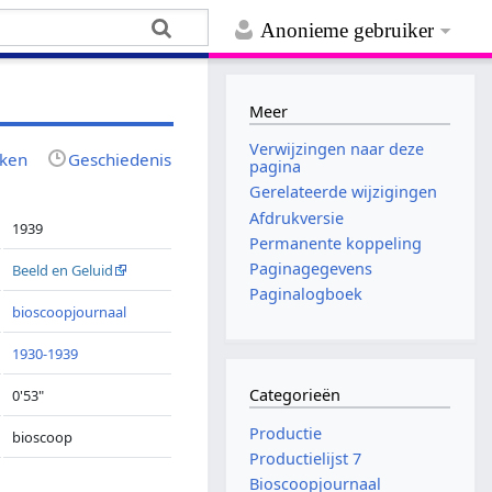
Anonieme gebruiker
Meer
Verwijzingen naar deze
jken
Geschiedenis
pagina
Gerelateerde wijzigingen
Afdrukversie
1939
Permanente koppeling
Paginagegevens
Beeld en Geluid
Paginalogboek
bioscoopjournaal
1930-1939
Categorieën
0'53"
Productie
bioscoop
Productielijst 7
Bioscoopjournaal